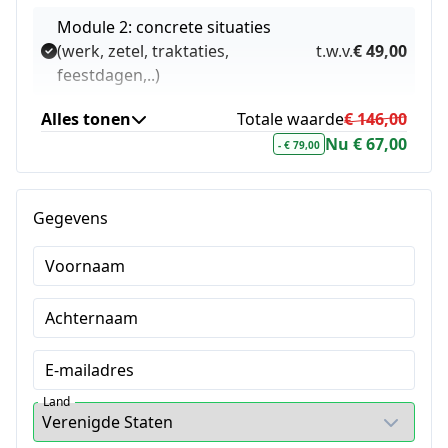
Module 2: concrete situaties
(werk, zetel, traktaties,
t.w.v.
€ 49,00
feestdagen,..)
Module 3: tracker
t.w.v.
€ 9,00
Alles tonen
Totale waarde
€ 146,00
Nu € 67,00
- € 79,00
Gegevens
Voornaam
Achternaam
E-mailadres
Land