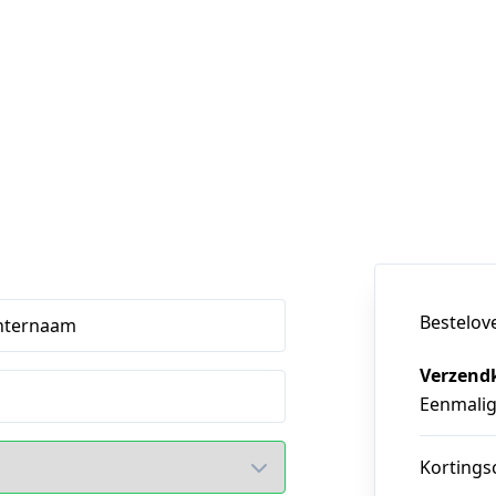
Bestelov
hternaam
Verzend
Eenmali
Kortings