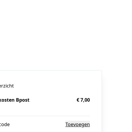
erzicht
kosten Bpost
€ 7,00
g
code
Toevoegen