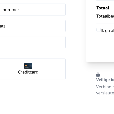
Totaal
isnummer
Totaalbed
ats
Ik ga 
Creditcard
Veilige b
Verbindi
versleute