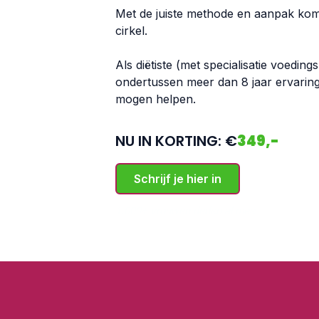
Met de juiste methode en aanpak kom ji
cirkel.
Als diëtiste (met specialisatie voedin
ondertussen meer dan 8 jaar ervarin
mogen helpen.
NU IN KORTING: €
349,-
Schrijf je hier in
1.000+ vrouwen deden al mee