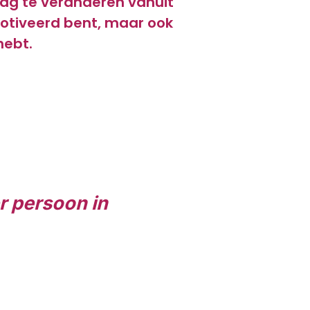
rag te veranderen vanuit
emotiveerd bent, maar ook
hebt.
er persoon in