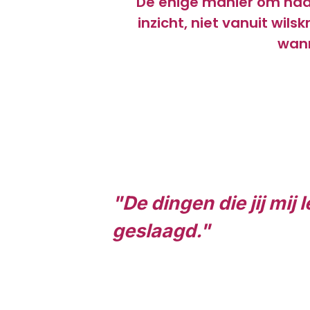
De enige manier om naar
inzicht, niet vanuit wil
wann
"De dingen die jij mij
geslaagd."