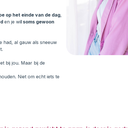
oe op het einde van de dag
,
fd
en je wi
l soms gewoon
je had, al gauw als sneeuw
t.
t bij jou. Maar bij de
 houden. Niet om echt iets te