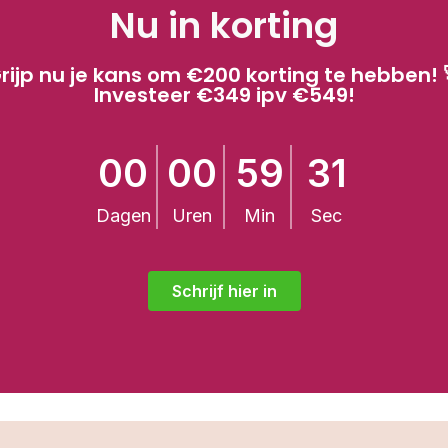
Nu in korting
rijp nu je kans om €200 korting te hebben! 
Investeer €349 ipv €549!
00
00
59
30
Dagen
Uren
Min
Sec
Schrijf hier in