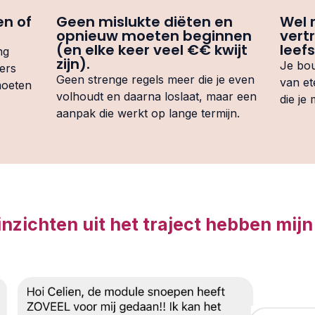
en of
Geen mislukte diëten en
Wel r
opnieuw moeten beginnen
vert
(en elke keer veel €€ kwijt
leefst
ng
zijn).
Je bou
ers
Geen strenge regels meer die je even
van et
moeten
volhoudt en daarna loslaat, maar een
die je
aanpak die werkt op lange termijn.
inzichten uit het traject hebben mij